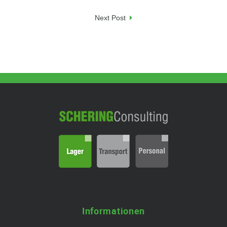
Beitragsnavigation
Next Post
Informationen